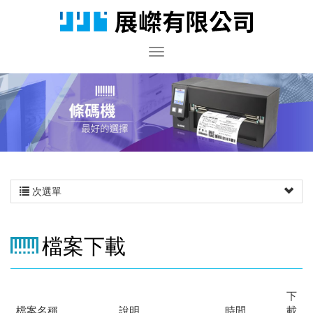
次選單
檔案下載
下
檔案名稱
說明
時間
載