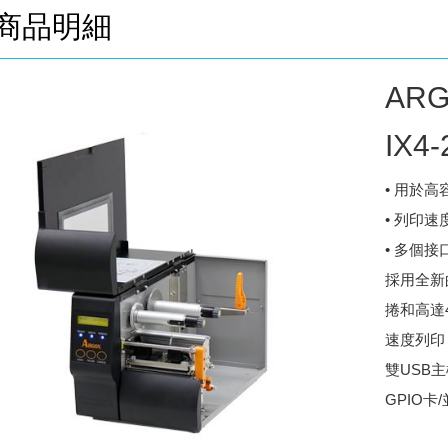
商品明細
AR
IX4-
• 用於
• 列印速
• 多個接
採用全新
捲和高達
速度列印
雙USB主
GPIO