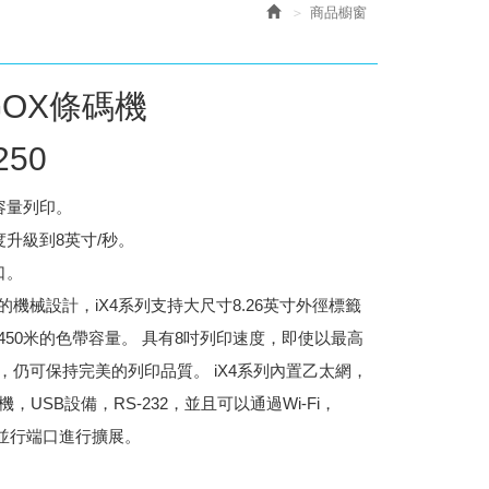
商品櫥窗
GOX條碼機
250
高容量列印。
度升級到8英寸/秒。
口。
的機械設計，iX4系列支持大尺寸8.26英寸外徑標籤
450米的色帶容量。 具有8吋列印速度，即使以最高
，仍可保持完美的列印品質。 iX4系列內置乙太網，
機，USB設備，RS-232，並且可以通過Wi-Fi，
卡/並行端口進行擴展。